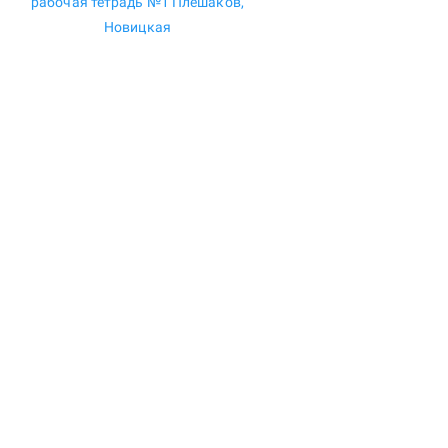
рабочая тетрадь №1 Плешаков,
Новицкая