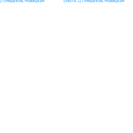
1) Плешаков, Новицкая
(часть 2) Плешаков, Новицкая